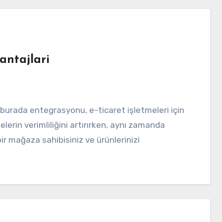
ntajlari
lerin verimliliğini artırırken, aynı zamanda
bir mağaza sahibisiniz ve ürünlerinizi