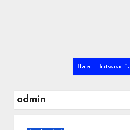
Skip
to
content
Home
Instagram Tü
admin