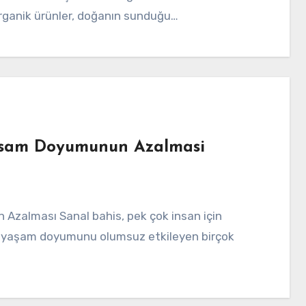
Organik ürünler, doğanın sunduğu…
asam Doyumunun Azalmasi
nda yaşam doyumunu olumsuz etkileyen birçok