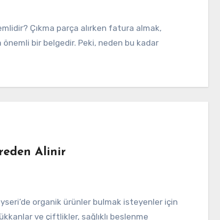
 önemli bir belgedir. Peki, neden bu kadar
eden Alinir
kkanlar ve çiftlikler, sağlıklı beslenme