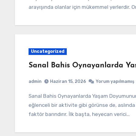
arayışında olanlar için mükemmel yerlerdir. 
Uncategorized
Sanal Bahis Oynayanlarda Y
admin
Haziran 15, 2026
Yorum yapılmamış
Sanal Bahis Oynayanlarda Yaşam Doyumunun Azalması Sanal bahis, pek çok insan için
eğlenceli bir aktivite gibi görünse de, aslı
faktör barındırır. İlk başta, heyecan verici…