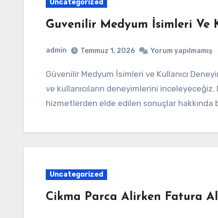
Uncategorized
Guvenilir Medyum İsimleri Ve K
admin
Temmuz 1, 2026
Yorum yapılmamış
Güvenilir Medyum İsimleri ve Kullanıcı Deneyimleri Bu makalede, güvenilir medyum isimlerini
ve kullanıcıların deneyimlerini inceleyeceği
hizmetlerden elde edilen sonuçlar hakkında 
Uncategorized
Cikma Parca Alirken Fatura 