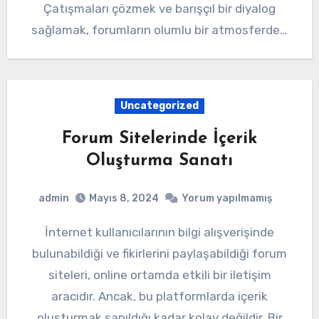
Çatışmaları çözmek ve barışçıl bir diyalog
sağlamak, forumların olumlu bir atmosferde…
Uncategorized
Forum Sitelerinde İçerik
Oluşturma Sanatı
admin
Mayıs 8, 2024
Yorum yapılmamış
İnternet kullanıcılarının bilgi alışverişinde
bulunabildiği ve fikirlerini paylaşabildiği forum
siteleri, online ortamda etkili bir iletişim
aracıdır. Ancak, bu platformlarda içerik
oluşturmak sanıldığı kadar kolay değildir. Bir