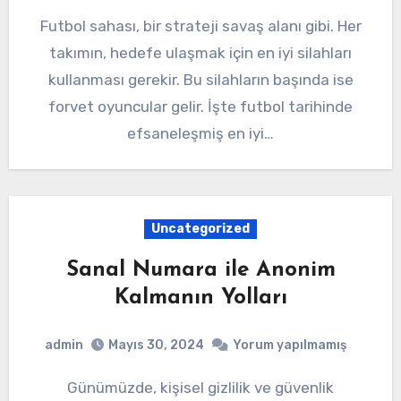
Futbol sahası, bir strateji savaş alanı gibi. Her
takımın, hedefe ulaşmak için en iyi silahları
kullanması gerekir. Bu silahların başında ise
forvet oyuncular gelir. İşte futbol tarihinde
efsaneleşmiş en iyi…
Uncategorized
Sanal Numara ile Anonim
Kalmanın Yolları
admin
Mayıs 30, 2024
Yorum yapılmamış
Günümüzde, kişisel gizlilik ve güvenlik