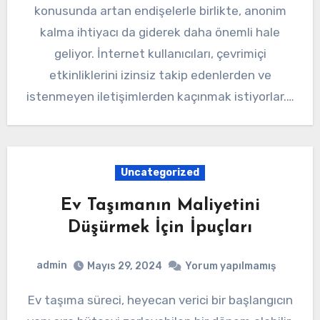
konusunda artan endişelerle birlikte, anonim
kalma ihtiyacı da giderek daha önemli hale
geliyor. İnternet kullanıcıları, çevrimiçi
etkinliklerini izinsiz takip edenlerden ve
istenmeyen iletişimlerden kaçınmak istiyorlar.…
Uncategorized
Ev Taşımanın Maliyetini
Düşürmek İçin İpuçları
admin
Mayıs 29, 2024
Yorum yapılmamış
Ev taşıma süreci, heyecan verici bir başlangıcın