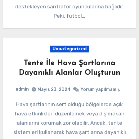
destekleyen santrafor oyuncularına bağlıdır.
Peki, futbol…
Uncategorized
Tente İle Hava Şartlarına
Dayanıklı Alanlar Oluşturun
admin
Mayıs 23, 2024
Yorum yapılmamış
Hava şartlarının sert olduğu bölgelerde açık
hava etkinlikleri düzenlemek veya dış mekan
alanlarını korumak zor olabilir. Ancak, tente
sistemleri kullanarak hava şartlarına dayanıklı