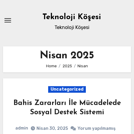
Skip
to
Teknoloji Köşesi
content
Teknoloji Köşesi
Nisan 2025
Home
2025
Nisan
Uncategorized
Bahis Zararları İle Mücadelede
Sosyal Destek Sistemi
admin
Nisan 30, 2025
Yorum yapılmamış