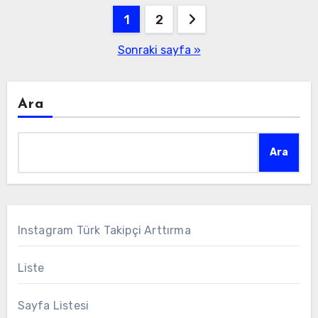
Yazı
1
2
sayfalaması
Sonraki sayfa »
Ara
Ara
Instagram Türk Takipçi Arttırma
Liste
Sayfa Listesi