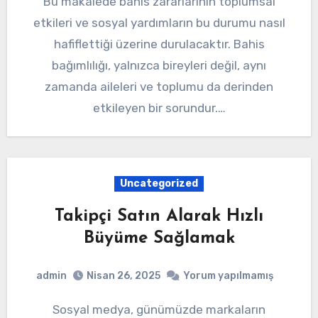
Bu makalede bahis zararlarının toplumsal
etkileri ve sosyal yardımların bu durumu nasıl
hafiflettiği üzerine durulacaktır. Bahis
bağımlılığı, yalnızca bireyleri değil, aynı
zamanda aileleri ve toplumu da derinden
etkileyen bir sorundur.…
Uncategorized
Takipçi Satın Alarak Hızlı
Büyüme Sağlamak
admin
Nisan 26, 2025
Yorum yapılmamış
Sosyal medya, günümüzde markaların