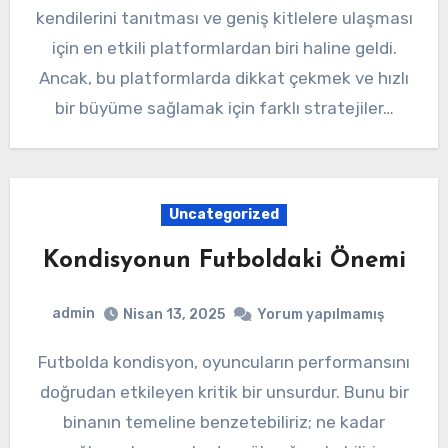
kendilerini tanıtması ve geniş kitlelere ulaşması
için en etkili platformlardan biri haline geldi.
Ancak, bu platformlarda dikkat çekmek ve hızlı
bir büyüme sağlamak için farklı stratejiler…
Uncategorized
Kondisyonun Futboldaki Önemi
admin
Nisan 13, 2025
Yorum yapılmamış
Futbolda kondisyon, oyuncuların performansını
doğrudan etkileyen kritik bir unsurdur. Bunu bir
binanın temeline benzetebiliriz; ne kadar