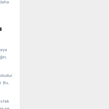
 daha
a
maya
ğin,
oludur.
. Bu,
estek
ize ne