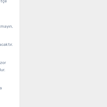
ütçe
tmayın,
caktır.
 zor
ur.
da