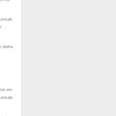
turmak
i
zı daha
nın en
, ancak