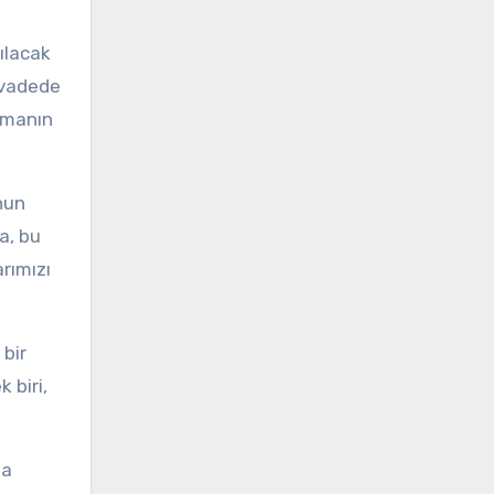
ılacak
 vadede
zamanın
nun
a, bu
rımızı
 bir
 biri,
la