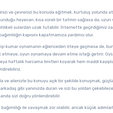
nizi ve çevrenizi bu konuda eğitmek, kurtuluş yolunda at
 sunduğu heyecan, kısa süreli bir tatmin sağlasa da, uzun
tehlikeli sulardan uzak tutabilir. İnternette geçirdiğimiz 
 bağımlılığın kapısını kapatmamıza yardımcı olur.
kişi kumar oynamanın eğlenceden öteye geçmese de, bu
t etmeye, oyun oynamaya devam etme isteği getirir. Oys
eya haftalık harcama limitleri koyarak hem maddi kayıpla
irebiliriz.
a ve ailenizle bu konuyu açık bir şekilde konuşmak, güçlü
arkadaş gibi yanınızda duran ve sizi bu yoldan çekebilecek
da sizi doğru yönlendirebilir.
bağımlılığı ile savaşmak zor olabilir, ancak küçük adımlar