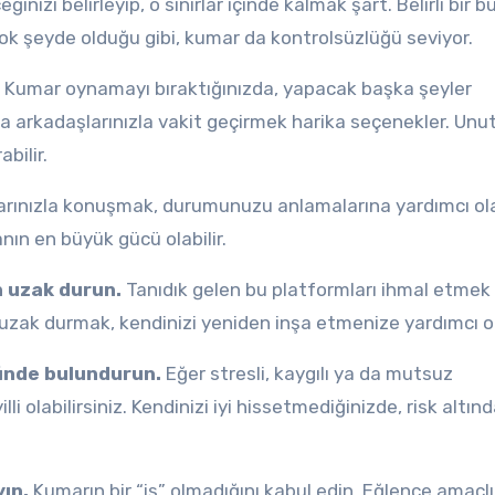
nizi belirleyip, o sınırlar içinde kalmak şart. Belirli bir b
çok şeyde olduğu gibi, kumar da kontrolsüzlüğü seviyor.
Kumar oynamayı bıraktığınızda, yapacak başka şeyler
a arkadaşlarınızla vakit geçirmek harika seçenekler. Unu
bilir.
arınızla konuşmak, durumunuzu anlamalarına yardımcı ola
nın en büyük gücü olabilir.
n uzak durun.
Tanıdık gelen bu platformları ihmal etmek
n uzak durmak, kendinizi yeniden inşa etmenize yardımcı ol
ünde bulundurun.
Eğer stresli, kaygılı ya da mutsuz
olabilirsiniz. Kendinizi iyi hissetmediğinizde, risk altın
ın.
Kumarın bir “iş” olmadığını kabul edin. Eğlence amaçlı