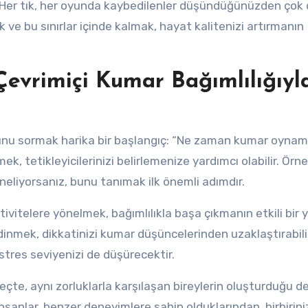
 Her tık, her oyunda kaybedilenler düşündüğünüzden çok
mek ve bu sınırlar içinde kalmak, hayat kalitenizi artırmanın
evrimiçi Kumar Bağımlılığıyl
 şunu sormak harika bir başlangıç: “Ne zaman kumar oyna
 tetikleyicilerinizi belirlemenize yardımcı olabilir. Örne
neliyorsanız, bunu tanımak ilk önemli adımdır.
vitelere yönelmek, bağımlılıkla başa çıkmanın etkili bir y
inmek, dikkatinizi kumar düşüncelerinden uzaklaştırabilir
stres seviyenizi de düşürecektir.
eçte, aynı zorluklarla karşılaşan bireylerin oluşturduğu d
 insanlar, benzer deneyimlere sahip olduklarından, birbirin