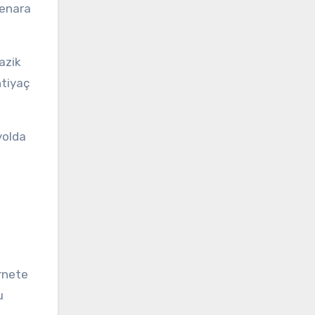
kenara
azik
htiyaç
yolda
rnete
u