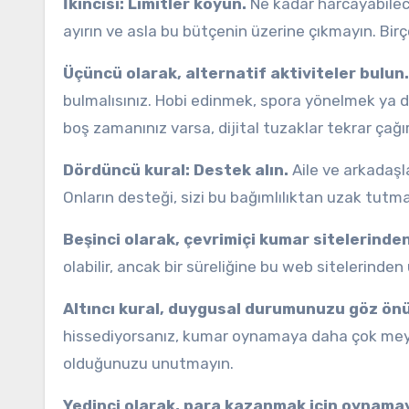
İkincisi: Limitler koyun.
Ne kadar harcayabileceği
ayırın ve asla bu bütçenin üzerine çıkmayın. Bir
Üçüncü olarak, alternatif aktiviteler bulun.
bulmalısınız. Hobi edinmek, spora yönelmek ya d
boş zamanınız varsa, dijital tuzaklar tekrar çağıra
Dördüncü kural: Destek alın.
Aile ve arkadaşl
Onların desteği, sizi bu bağımlılıktan uzak tutma
Beşinci olarak, çevrimiçi kumar sitelerinde
olabilir, ancak bir süreliğine bu web sitelerinde
Altıncı kural, duygusal durumunuzu göz ön
hissediyorsanız, kumar oynamaya daha çok meyilli 
olduğunuzu unutmayın.
Yedinci olarak, para kazanmak için oynamay