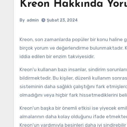
Kreon Hakkında Yor
By
admin
Şubat 23, 2024
Kreon, son zamanlarda popüler bir konu haline gelen bir üründür. Piyasada oldukça ilgi gören bu ürün hakkında
birçok yorum ve değerlendirme bulunmaktadır. Kr
iddia edilen bir enzim takviyesidir.
Kreon'u kullanan bazı insanlar, sindirim sorunları
bildirmektedir. Bu kişiler, düzenli kullanım sonrası
sisteminin daha sağlıklı çalıştığını fark etmişlerdi
olmadığını veya hiçbir fark hissetmediklerini beli
Kreon'un başka bir önemli etkisi ise yiyecek emili
almalarının daha kolay olduğunu ifade etmektedir
Kreon'un yardımıyla besinleri daha iyi sindirebilir