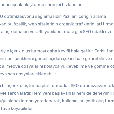
dan içerik oluşturma sürecini hızlandırır.
EO optimizasyonu sağlamasıdır. Yazılan içeriğin arama
n bu özellik, web sitelerinin organik trafiklerini arttırm
eta açıklamaları ve URL yapılandırması gibi SEO odaklı özell
le içerik oluşturmayı daha keyifli hale getirir. Farklı font
ıcılar, içeriklerini görsel açıdan çekici hale getirebilir ve
rıca, medya dosyalarını kolayca yükleyebilme ve gömme öze
veya ses dosyaları eklenebilir.
ili bir içerik oluşturma platformudur. SEO optimizasyonu, k
le fark yaratır. Hem yeni başlayanlar hem de deneyimli i
duğu olanaklardan yararlanarak, kullanıcılar içerik oluştur
taya koyabilirler.