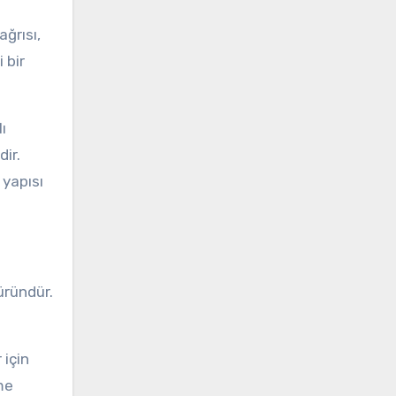
ağrısı,
 bir
ı
dir.
 yapısı
 üründür.
 için
me