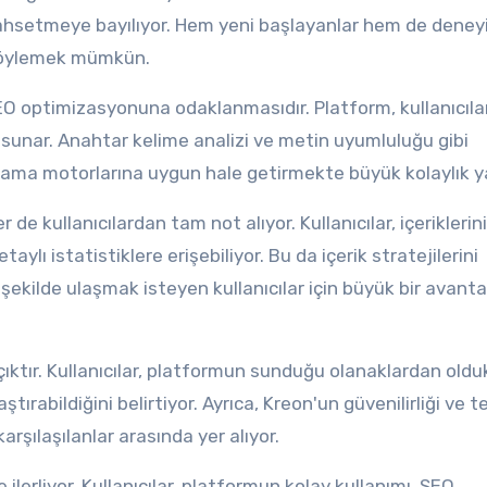
bahsetmeye bayılıyor. Hem yeni başlayanlar hem de deney
u söylemek mümkün.
SEO optimizasyonuna odaklanmasıdır. Platform, kullanıcıla
rı sunar. Anahtar kelime analizi ve metin uyumluluğu gibi
i arama motorlarına uygun hale getirmekte büyük kolaylık y
 de kullanıcılardan tam not alıyor. Kullanıcılar, içeriklerin
ylı istatistiklere erişebiliyor. Bu da içerik stratejilerini
 şekilde ulaşmak isteyen kullanıcılar için büyük bir avanta
ktır. Kullanıcılar, platformun sunduğu olanaklardan oldu
tırabildiğini belirtiyor. Ayrıca, Kreon'un güvenilirliği ve t
 karşılaşılanlar arasında yer alıyor.
ilerliyor. Kullanıcılar, platformun kolay kullanımı, SEO