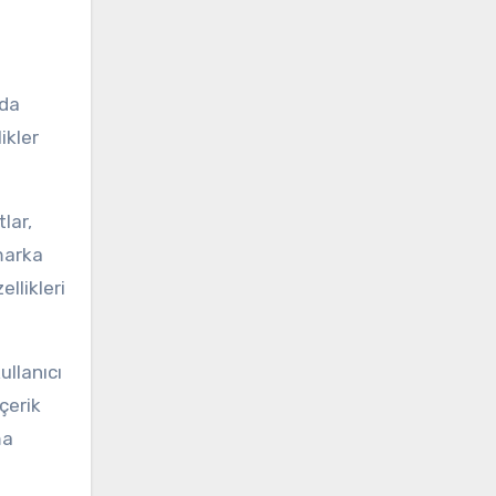
ada
ikler
lar,
 marka
llikleri
ullanıcı
çerik
ma