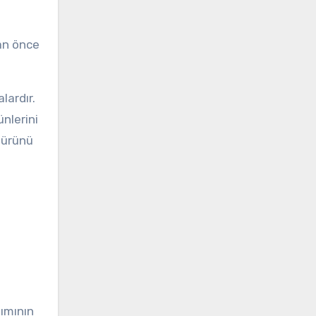
dan önce
lardır.
ünlerini
 ürünü
nımının