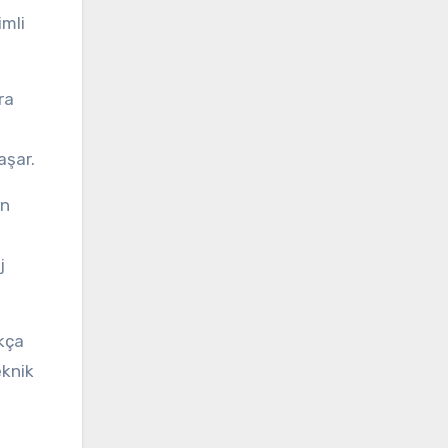
imli
ra
aşar.
in
j
kça
eknik