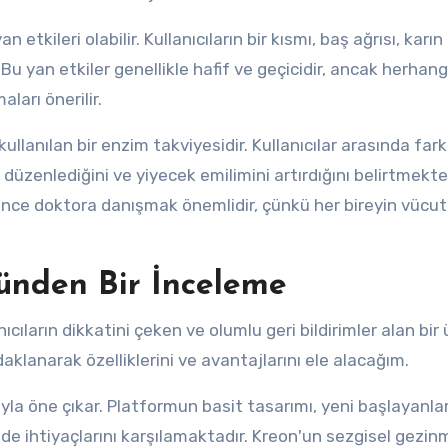
tkileri olabilir. Kullanıcıların bir kısmı, baş ağrısı, karın 
r. Bu yan etkiler genellikle hafif ve geçicidir, ancak herhangi
ları önerilir.
llanılan bir enzim takviyesidir. Kullanıcılar arasında farkl
 düzenlediğini ve yiyecek emilimini artırdığını belirtmekte
nce doktora danışmak önemlidir, çünkü her bireyin vücut
zünden Bir İnceleme
ıcıların dikkatini çeken ve olumlu geri bildirimler alan bir
klanarak özelliklerini ve avantajlarını ele alacağım.
yla öne çıkar. Platformun basit tasarımı, yeni başlayanlar
n de ihtiyaçlarını karşılamaktadır. Kreon'un sezgisel gezin