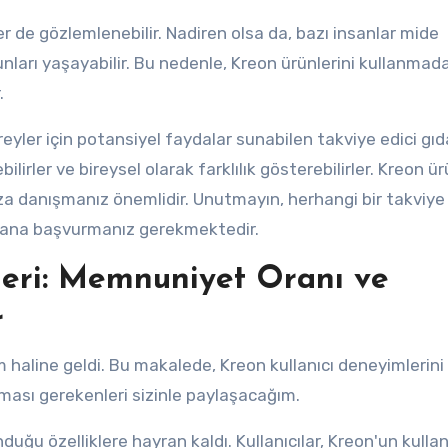
iler de gözlemlenebilir. Nadiren olsa da, bazı insanlar mide
orunları yaşayabilir. Bu nedenle, Kreon ürünlerini kullanma
.
reyler için potansiyel faydalar sunabilen takviye edici gıda
irler ve bireysel olarak farklılık gösterebilirler. Kreon ür
a danışmanız önemlidir. Unutmayın, herhangi bir takviye
mana başvurmanız gerekmektedir.
leri: Memnuniyet Oranı ve
r
 haline geldi. Bu makalede, Kreon kullanıcı deneyimlerini
ası gerekenleri sizinle paylaşacağım.
duğu özelliklere hayran kaldı. Kullanıcılar, Kreon'un kulla