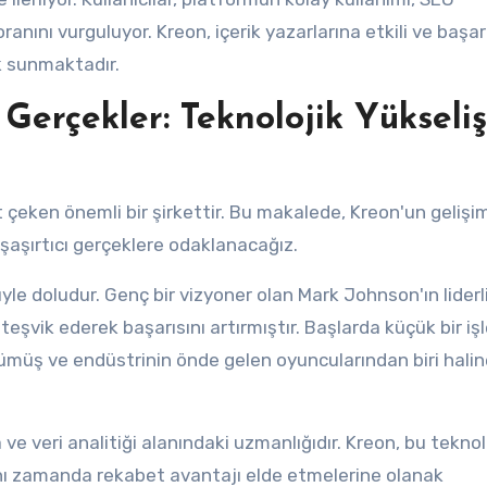
nını vurguluyor. Kreon, içerik yazarlarına etkili ve başarı
k sunmaktadır.
Gerçekler: Teknolojik Yükseliş
at çeken önemli bir şirkettir. Bu makalede, Kreon'un gelişi
şaşırtıcı gerçeklere odaklanacağız.
üyle doludur. Genç bir vizyoner olan Mark Johnson'ın lider
ı teşvik ederek başarısını artırmıştır. Başlarda küçük bir i
ümüş ve endüstrinin önde gelen oyuncularından biri halin
ve veri analitiği alanındaki uzmanlığıdır. Kreon, bu teknolo
 aynı zamanda rekabet avantajı elde etmelerine olanak