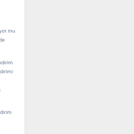
ıyor mu
lde
ndirim
dirimi
.
ndirim