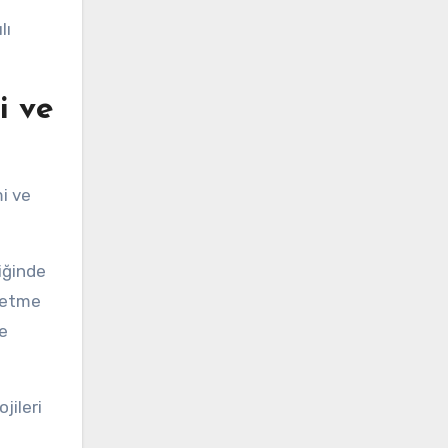
lı
i ve
mi ve
liğinde
şletme
e
jileri