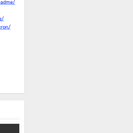
eadme/
q/
cron/