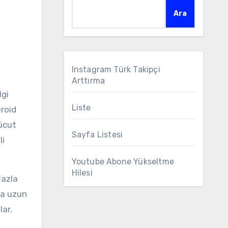
Ara
Instagram Türk Takipçi
Arttırma
lgi
Liste
eroid
ücut
Sayfa Listesi
li
Youtube Abone Yükseltme
Hilesi
fazla
ha uzun
lar.