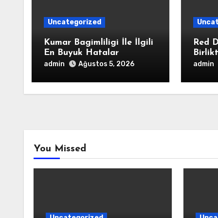
Uncategorized
Uncat
Kumar Bagimliligi İle İlgili
Red D
En Buyuk Hatalar
Birlik
admin
admin
Ağustos 5, 2026
You Missed
Uncategorized
Unca