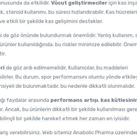
konusunda da etkilidir.
Vücut geliştirmeciler
için kas inş
, steroid kullanımı, bu süreci hızlandırabilir. Kas hücreler
 etkili bir şekilde kas gelişimini destekler.
ni de göz önünde bulundurmak önemlidir. Yanlış kullanım, 
i ürünler kullanıldığında, bu riskler minimize edilebilir. Önem
ir.
ri
de göz ardı edilmemelidir. Kullanıcılar, bu maddeleri
irler. Bu durum, spor performansını olumlu yönde etkileye
iyeli de bulunmaktadır, bu nedenle dikkatli olunmalıdır.
dığı faydalar arasında
performans artışı
,
kas kütlesini
 Ancak, bu ürünlerin dikkatli bir şekilde kullanılması gere
ilinçli bir şekilde hareket etmek her zaman en iyisidir.
ariş verebilirsiniz. Web sitemiz Anabolic Pharma üzerinde