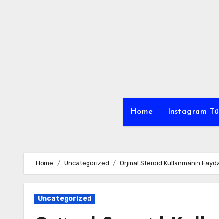
Skip
to
content
Home
Instagram Tü
Home
Uncategorized
Orjinal Steroid Kullanmanın Fayda
Uncategorized