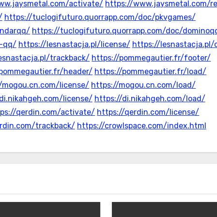
ww.jaysmetal.com/activate/
https://www.jaysmetal.com/r
/
https://tuclogifuturo.quorrapp.com/doc/pkvgames/
andarqq/
https://tuclogifuturo.quorrapp.com/doc/dominoq
r-qq/
https://lesnastacja.pl/license/
https://lesnastacja.pl/
lesnastacja.pl/trackback/
https://pommegautier.fr/footer/
/pommegautier.fr/header/
https://pommegautier.fr/load/
//mogou.cn.com/license/
https://mogou.cn.com/load/
/di.nikahgeh.com/license/
https://di.nikahgeh.com/load/
ps://qerdin.com/activate/
https://qerdin.com/license/
erdin.com/trackback/
https://crowlspace.com/index.html