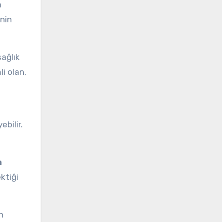
a
inin
sağlık
li olan,
bilir.
n
ktiği
n