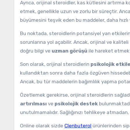
Ayrıca, orijinal steroidler, kas kütlesini artırma 
etmek, genellikle uzun ve zorlu bir süreçtir. Ancak
büyümesini teşvik eden bu maddeler, daha hızlı ve
Bu noktada, steroidlerin potansiyel yan etkileri
sorunlarına yol açabilir. Ancak, orijinal ve kalitel
doğru bilgi ve
uzman görüşü
ile hareket etmekt
Son olarak, orijinal steroidlerin
psikolojik etkile
kullandıktan sonra daha fazla özgüven hissedebil
Ancak, bu tür maddelerin bağımlılık yapma potans
Özetlemek gerekirse, orijinal steroidlerin sağla
artırılması
ve
psikolojik destek
bulunmaktadır.
unutulmamalıdır. Sağlığınızı tehlikeye atmadan, b
Online olarak sizde
Clenbuterol
ürünlerinden sip