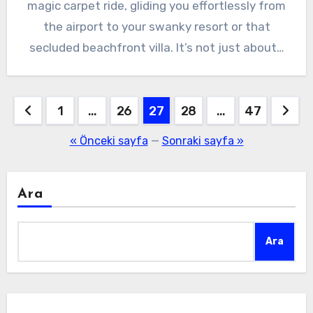
magic carpet ride, gliding you effortlessly from
the airport to your swanky resort or that
secluded beachfront villa. It’s not just about…
Yazı
1
…
26
27
28
…
47
sayfalaması
« Önceki sayfa
—
Sonraki sayfa »
Ara
Ara