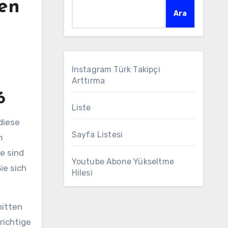
sen
Ara
Instagram Türk Takipçi
Arttırma
6
Liste
 diese
Sayfa Listesi
m
e sind
Youtube Abone Yükseltme
ie sich
Hilesi
nitten
richtige