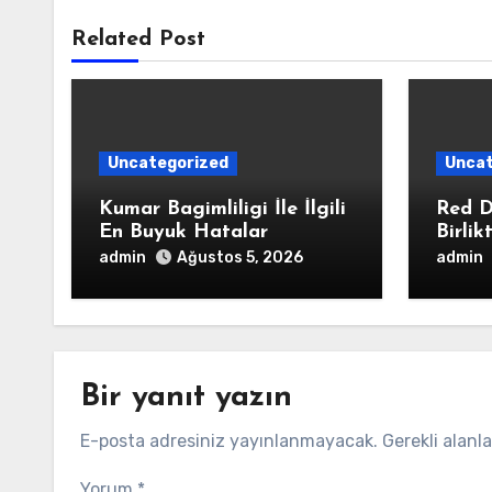
Related Post
Uncategorized
Uncat
Kumar Bagimliligi İle İlgili
Red D
En Buyuk Hatalar
Birlik
admin
admin
Ağustos 5, 2026
Bir yanıt yazın
E-posta adresiniz yayınlanmayacak.
Gerekli alanl
Yorum
*