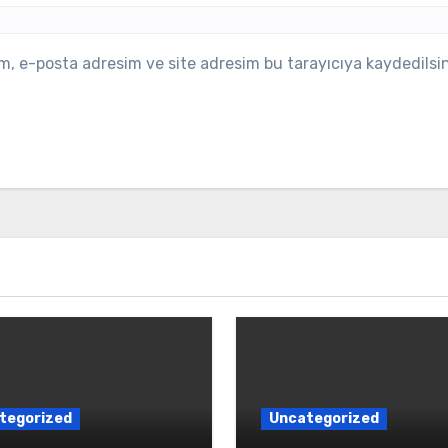
m, e-posta adresim ve site adresim bu tarayıcıya kaydedilsin
tegorized
Uncategorized