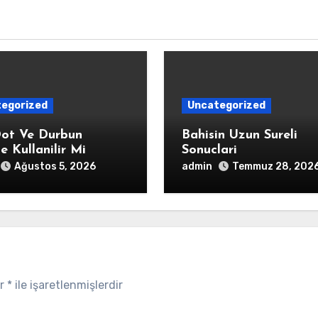
egorized
Uncategorized
ot Ve Durbun
Bahisin Uzun Sureli
te Kullanilir Mi
Sonuclari
admin
Ağustos 5, 2026
Temmuz 28, 202
ar
*
ile işaretlenmişlerdir