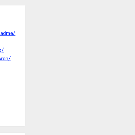
eadme/
q/
cron/