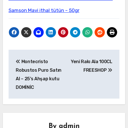
Samson Mavi ithal tütün – 50gr
Yazı
Montecristo
Yeni Rakı Ala 100CL
gezinmesi
Robustos Puro Satın
FREESHOP
Al – 25’s Ahşap kutu
DOMİNİC
By
admin