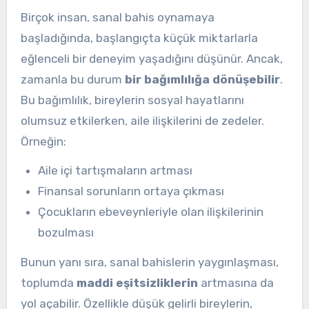
Birçok insan, sanal bahis oynamaya
başladığında, başlangıçta küçük miktarlarla
eğlenceli bir deneyim yaşadığını düşünür. Ancak,
zamanla bu durum
bir bağımlılığa dönüşebilir
.
Bu bağımlılık, bireylerin sosyal hayatlarını
olumsuz etkilerken, aile ilişkilerini de zedeler.
Örneğin:
Aile içi tartışmaların artması
Finansal sorunların ortaya çıkması
Çocukların ebeveynleriyle olan ilişkilerinin
bozulması
Bunun yanı sıra, sanal bahislerin yaygınlaşması,
toplumda
maddi eşitsizliklerin
artmasına da
yol açabilir. Özellikle düşük gelirli bireylerin,