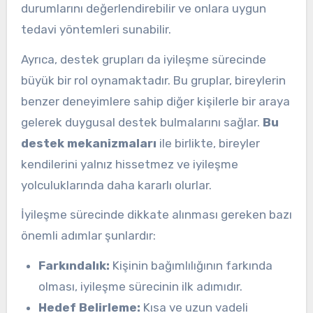
durumlarını değerlendirebilir ve onlara uygun
tedavi yöntemleri sunabilir.
Ayrıca, destek grupları da iyileşme sürecinde
büyük bir rol oynamaktadır. Bu gruplar, bireylerin
benzer deneyimlere sahip diğer kişilerle bir araya
gelerek duygusal destek bulmalarını sağlar.
Bu
destek mekanizmaları
ile birlikte, bireyler
kendilerini yalnız hissetmez ve iyileşme
yolculuklarında daha kararlı olurlar.
İyileşme sürecinde dikkate alınması gereken bazı
önemli adımlar şunlardır:
Farkındalık:
Kişinin bağımlılığının farkında
olması, iyileşme sürecinin ilk adımıdır.
Hedef Belirleme:
Kısa ve uzun vadeli