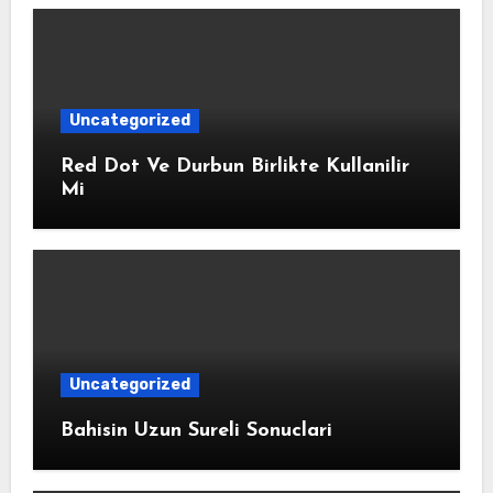
Uncategorized
Red Dot Ve Durbun Birlikte Kullanilir
Mi
Uncategorized
Bahisin Uzun Sureli Sonuclari