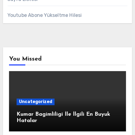
Youtube Abone Yükseltme Hilesi
You Missed
Uncategorized
Kumar Bagimliligi İle İlgili En Buyuk
Hatalar