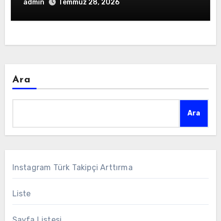
admin
Temmuz 28, 2026
Ara
Ara
Instagram Türk Takipçi Arttırma
Liste
Sayfa Listesi