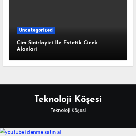
Uncategorized
Cim Sinirlayici İle Estetik Cicek
Alanlari
Teknoloji Köşesi
Teknoloji Köşesi