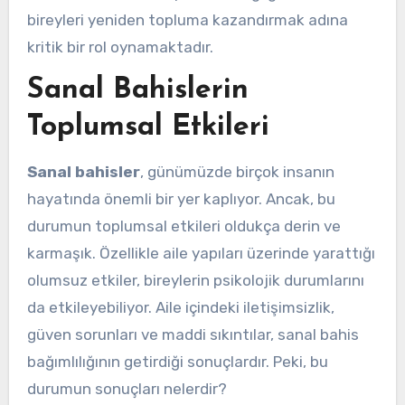
bireyleri yeniden topluma kazandırmak adına
kritik bir rol oynamaktadır.
Sanal Bahislerin
Toplumsal Etkileri
Sanal bahisler
, günümüzde birçok insanın
hayatında önemli bir yer kaplıyor. Ancak, bu
durumun toplumsal etkileri oldukça derin ve
karmaşık. Özellikle aile yapıları üzerinde yarattığı
olumsuz etkiler, bireylerin psikolojik durumlarını
da etkileyebiliyor. Aile içindeki iletişimsizlik,
güven sorunları ve maddi sıkıntılar, sanal bahis
bağımlılığının getirdiği sonuçlardır. Peki, bu
durumun sonuçları nelerdir?