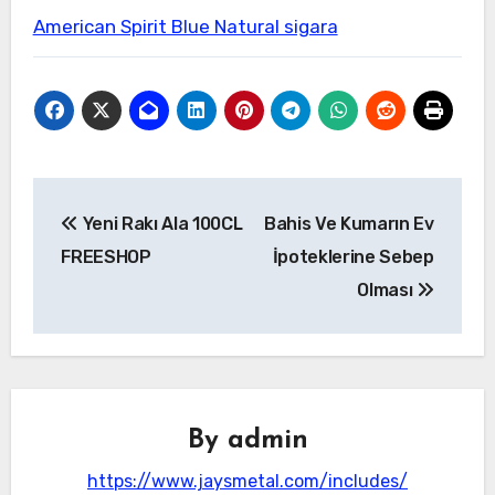
American Spirit Blue Natural sigara
Yazı
Yeni Rakı Ala 100CL
Bahis Ve Kumarın Ev
gezinmesi
FREESHOP
İpoteklerine Sebep
Olması
By
admin
https://www.jaysmetal.com/includes/