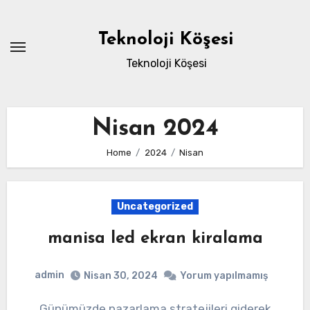
Skip
to
Teknoloji Köşesi
content
Teknoloji Köşesi
Nisan 2024
Home
2024
Nisan
Uncategorized
manisa led ekran kiralama
admin
Nisan 30, 2024
Yorum yapılmamış
Günümüzde pazarlama stratejileri giderek