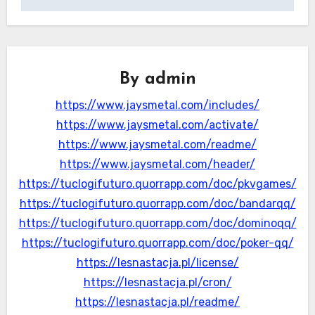
By
admin
https://www.jaysmetal.com/includes/
https://www.jaysmetal.com/activate/
https://www.jaysmetal.com/readme/
https://www.jaysmetal.com/header/
https://tuclogifuturo.quorrapp.com/doc/pkvgames/
https://tuclogifuturo.quorrapp.com/doc/bandarqq/
https://tuclogifuturo.quorrapp.com/doc/dominoqq/
https://tuclogifuturo.quorrapp.com/doc/poker-qq/
https://lesnastacja.pl/license/
https://lesnastacja.pl/cron/
https://lesnastacja.pl/readme/