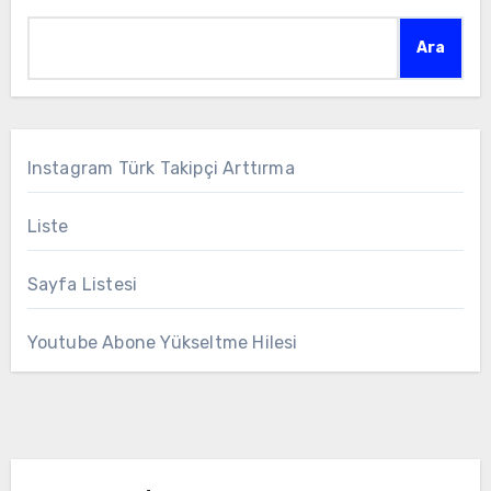
Ara
Instagram Türk Takipçi Arttırma
Liste
Sayfa Listesi
Youtube Abone Yükseltme Hilesi