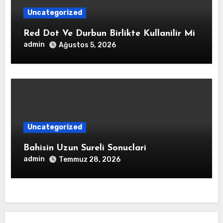
Uncategorized
Red Dot Ve Durbun Birlikte Kullanilir Mi
admin
Ağustos 5, 2026
Uncategorized
Bahisin Uzun Sureli Sonuclari
admin
Temmuz 28, 2026