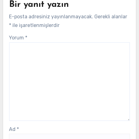
Bir yanıt yazın
E-posta adresiniz yayınlanmayacak.
Gerekli alanlar
*
ile işaretlenmişlerdir
Yorum
*
Ad
*