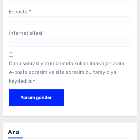
E-posta
*
İnternet sitesi
Daha sonraki yorumlarımda kullanılması için adım,
e-posta adresim ve site adresim bu tarayıcıya
kaydedilsin.
Ara